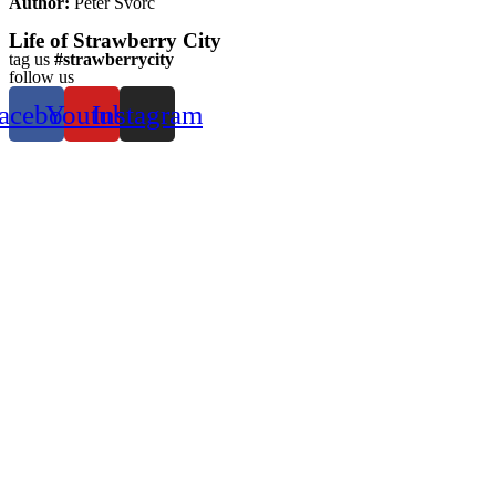
Author:
Peter Švorc
Life of Strawberry City
tag us
#strawberrycity
follow us
acebook
Youtube
Instagram