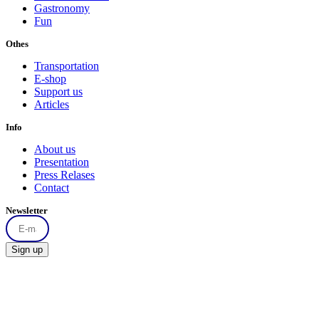
Gastronomy
Fun
Othes
Transportation
E-shop
Support us
Articles
Info
About us
Presentation
Press Relases
Contact
Newsletter
Sign up