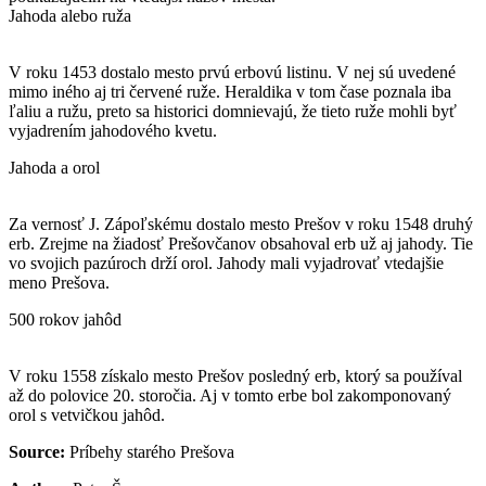
Jahoda alebo ruža
V roku 1453 dostalo mesto prvú erbovú listinu. V nej sú uvedené
mimo iného aj tri červené ruže. Heraldika v tom čase poznala iba
ľaliu a ružu, preto sa historici domnievajú, že tieto ruže mohli byť
vyjadrením jahodového kvetu.
Jahoda a orol
Za vernosť J. Zápoľskému dostalo mesto Prešov v roku 1548 druhý
erb. Zrejme na žiadosť Prešovčanov obsahoval erb už aj jahody. Tie
vo svojich pazúroch drží orol. Jahody mali vyjadrovať vtedajšie
meno Prešova.
500 rokov jahôd
V roku 1558 získalo mesto Prešov posledný erb, ktorý sa používal
až do polovice 20. storočia. Aj v tomto erbe bol zakomponovaný
orol s vetvičkou jahôd.
Source:
Príbehy starého Prešova