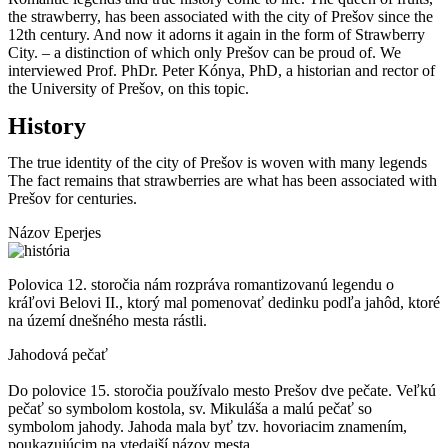
the strawberry, has been associated with the city of Prešov since the
12th century. And now it adorns it again in the form of Strawberry
City. – a distinction of which only Prešov can be proud of. We
interviewed Prof. PhDr. Peter Kónya, PhD, a historian and rector of
the University of Prešov, on this topic.
History
The true identity of the city of Prešov is woven with many legends
The fact remains that strawberries are what has been associated with
Prešov for centuries.
Názov Eperjes
Polovica 12. storočia nám rozpráva romantizovanú legendu o
kráľovi Belovi II., ktorý mal pomenovať dedinku podľa jahôd, ktoré
na území dnešného mesta rástli.
Jahodová pečať
Do polovice 15. storočia používalo mesto Prešov dve pečate. Veľkú
pečať so symbolom kostola, sv. Mikuláša a malú pečať so
symbolom jahody. Jahoda mala byť tzv. hovoriacim znamením,
poukazujúcim na vtedajší názov mesta.