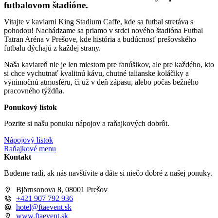
futbalovom štadióne.
Vitajte v kaviarni King Stadium Caffe, kde sa futbal stretáva s
pohodou! Nachádzame sa priamo v srdci nového štadióna Futbal
Tatran Aréna v Prešove, kde história a budúcnosť prešovského
futbalu dýchajú z každej strany.
Naša kaviareň nie je len miestom pre fanúšikov, ale pre každého, kto
si chce vychutnať kvalitnú kávu, chutné talianske koláčiky a
výnimočnú atmosféru, či už v deň zápasu, alebo počas bežného
pracovného týždňa.
Ponukový lístok
Pozrite si našu ponuku nápojov a raňajkových dobrôt.
Nápojový lístok
Raňajkové menu
Kontakt
Budeme radi, ak nás navštívite a dáte si niečo dobré z našej ponuky.
Björnsonova 8, 08001 Prešov
+421 907 792 936
hotel@ftaevent.sk
www.ftaevent.sk