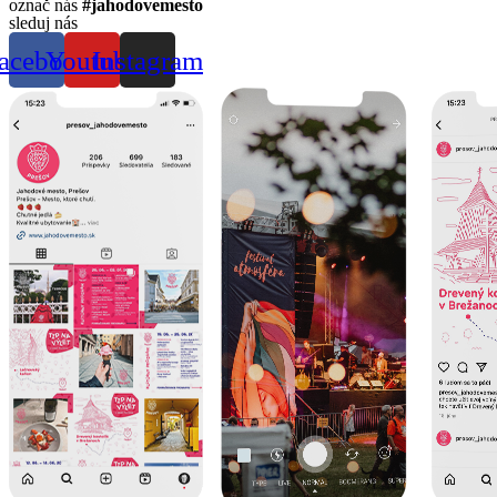
označ nás
#jahodovemesto
sleduj nás
acebook
Youtube
Instagram