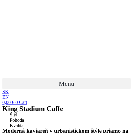
Preskočiť
na
obsah
Menu
SK
EN
0,00
€
0
Cart
King Stadium Caffe
Štýl
Pohoda
Kvalita
Moderná kaviareň v urbanistickom štýle priamo na