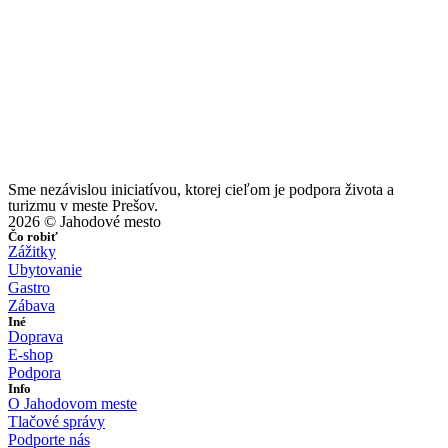
Sme nezávislou iniciatívou, ktorej cieľom je podpora života a
turizmu v meste Prešov.
2026 © Jahodové mesto
Čo robiť
Zážitky
Ubytovanie
Gastro
Zábava
Iné
Doprava
E-shop
Podpora
Info
O Jahodovom meste
Tlačové správy
Podporte nás