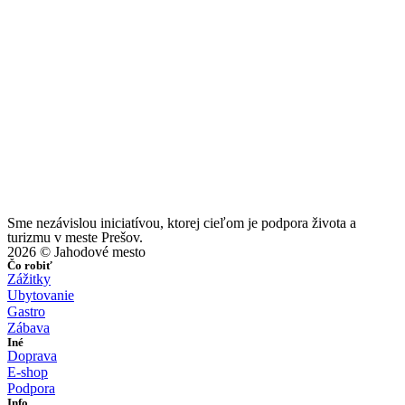
Sme nezávislou iniciatívou, ktorej cieľom je podpora života a
turizmu v meste Prešov.
2026 © Jahodové mesto
Čo robiť
Zážitky
Ubytovanie
Gastro
Zábava
Iné
Doprava
E-shop
Podpora
Info