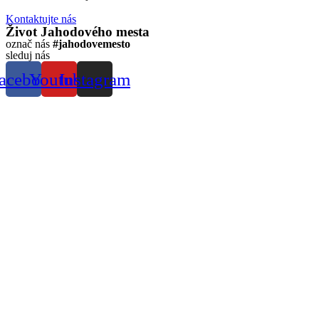
Kontaktujte nás
Život Jahodového mesta
označ nás
#jahodovemesto
sleduj nás
acebook
Youtube
Instagram