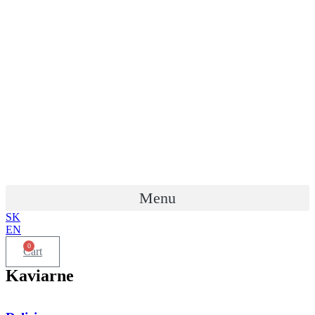
Preskočiť
na
obsah
Menu
SK
EN
0
Cart
Kaviarne