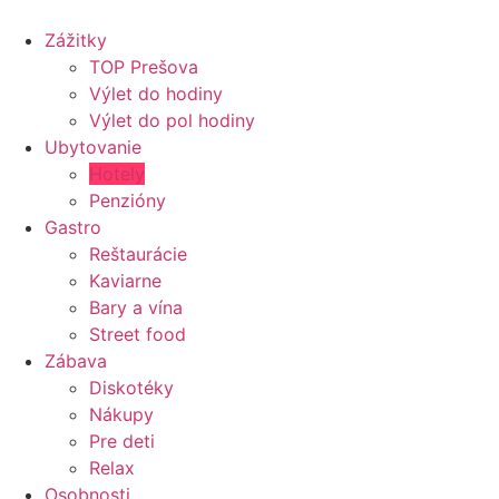
Preskočiť
na
Zážitky
obsah
TOP Prešova
Výlet do hodiny
Výlet do pol hodiny
Ubytovanie
Hotely
Penzióny
Gastro
Reštaurácie
Kaviarne
Bary a vína
Street food
Zábava
Diskotéky
Nákupy
Pre deti
Relax
Osobnosti