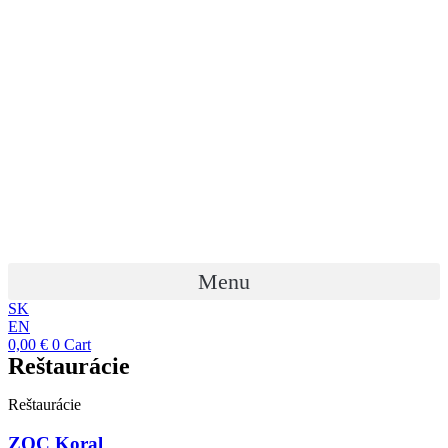
Preskočiť
na
obsah
Menu
SK
EN
0,00
€
0
Cart
Reštaurácie
Reštaurácie
ZOC Koral