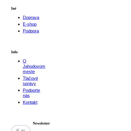
Iné
Doprava
E-shop
Podpora
Info
O
Jahodovom
meste
Tlačové
správy
Podporte
nás
Kontakt
Newsletter