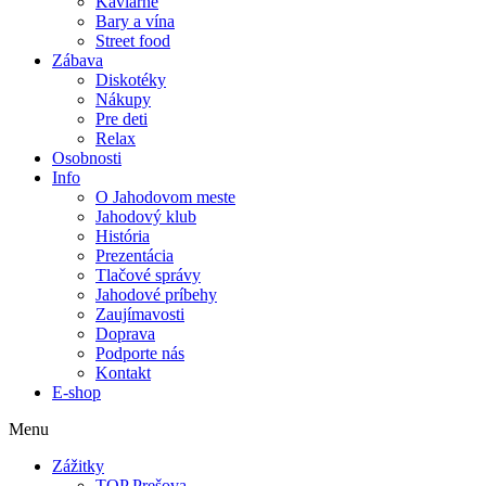
Kaviarne
Bary a vína
Street food
Zábava
Diskotéky
Nákupy
Pre deti
Relax
Osobnosti
Info
O Jahodovom meste
Jahodový klub
História
Prezentácia
Tlačové správy
Jahodové príbehy
Zaujímavosti
Doprava
Podporte nás
Kontakt
E-shop
Menu
Zážitky
TOP Prešova