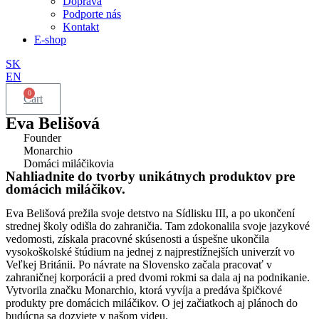
Doprava
Podporte nás
Kontakt
E-shop
SK
EN
0
Cart
Eva Belišová
Founder
Monarchio
Domáci miláčikovia
Nahliadnite do tvorby unikátnych produktov pre
domácich miláčikov.
Eva Belišová prežila svoje detstvo na Sídlisku III, a po ukončení
strednej školy odišla do zahraničia. Tam zdokonalila svoje jazykové
vedomosti, získala pracovné skúsenosti a úspešne ukončila
vysokoškolské štúdium na jednej z najprestížnejších univerzít vo
Veľkej Británii. Po návrate na Slovensko začala pracovať v
zahraničnej korporácii a pred dvomi rokmi sa dala aj na podnikanie.
Vytvorila značku Monarchio, ktorá vyvíja a predáva špičkové
produkty pre domácich miláčikov. O jej začiatkoch aj plánoch do
budúcna sa dozviete v našom videu.