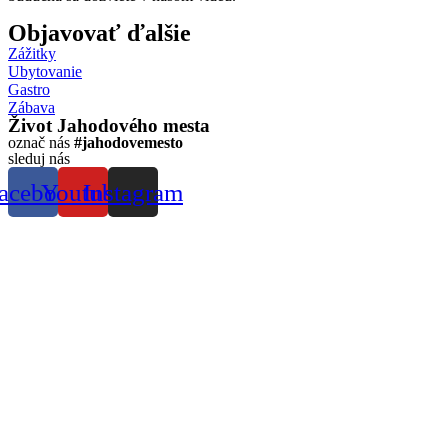
Objavovať ďalšie
Zážitky
Ubytovanie
Gastro
Zábava
Život Jahodového mesta
označ nás
#jahodovemesto
sleduj nás
acebook
Youtube
Instagram