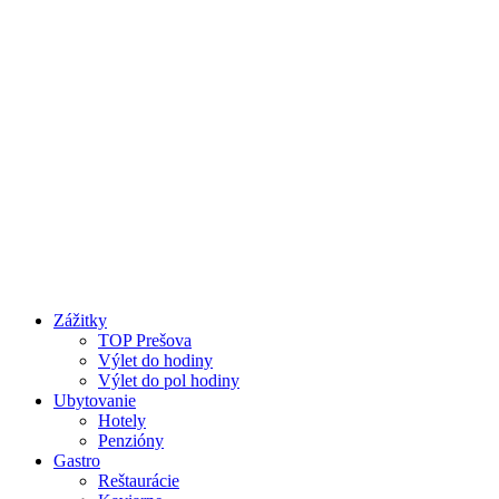
Preskočiť
na
obsah
Zážitky
TOP Prešova
Výlet do hodiny
Výlet do pol hodiny
Ubytovanie
Hotely
Penzióny
Gastro
Reštaurácie