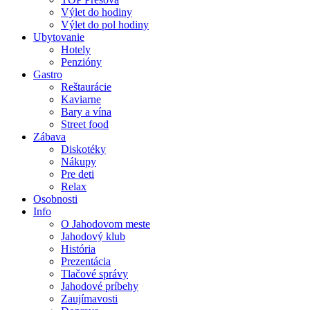
Výlet do hodiny
Výlet do pol hodiny
Ubytovanie
Hotely
Penzióny
Gastro
Reštaurácie
Kaviarne
Bary a vína
Street food
Zábava
Diskotéky
Nákupy
Pre deti
Relax
Osobnosti
Info
O Jahodovom meste
Jahodový klub
História
Prezentácia
Tlačové správy
Jahodové príbehy
Zaujímavosti