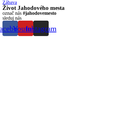
Zábava
Život Jahodového mesta
označ nás
#jahodovemesto
sleduj nás
acebook
Youtube
Instagram