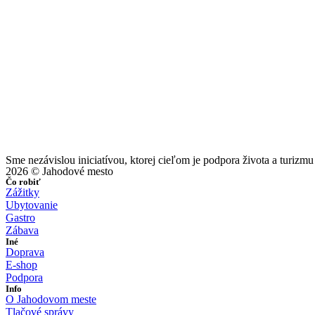
Sme nezávislou iniciatívou, ktorej cieľom je podpora života a turizmu
2026 © Jahodové mesto
Čo robiť
Zážitky
Ubytovanie
Gastro
Zábava
Iné
Doprava
E-shop
Podpora
Info
O Jahodovom meste
Tlačové správy