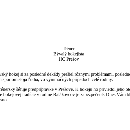
Tréner
Bývalý hokejista
HC Prešov
šovský hokej si za posledné dekády prešiel rôznymi problémami, posledné 
ým športom stoja ľudia, vo výnimočných prípadoch celé rodiny.
énersky šéfuje predprípravke v Prešove. K hokeju ho priviedol jeho ote
ie hokejovej tradície v rodine Balážovcov je zabezpečené. Dnes Vám bl
asno.