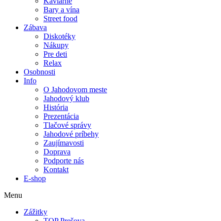
Kaviarne
Bary a vína
Street food
Zábava
Diskotéky
Nákupy
Pre deti
Relax
Osobnosti
Info
O Jahodovom meste
Jahodový klub
História
Prezentácia
Tlačové správy
Jahodové príbehy
Zaujímavosti
Doprava
Podporte nás
Kontakt
E-shop
Menu
Zážitky
TOP Prešova