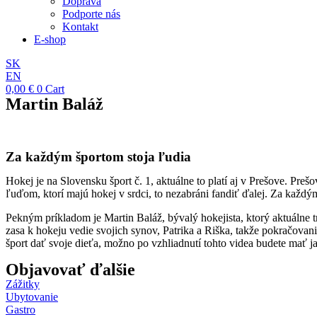
Doprava
Podporte nás
Kontakt
E-shop
SK
EN
0,00
€
0
Cart
Martin Baláž
Za každým športom stoja ľudia
Hokej je na Slovensku šport č. 1, aktuálne to platí aj v Prešove. Pre
ľuďom, ktorí majú hokej v srdci, to nezabráni fandiť ďalej. Za každ
Pekným príkladom je Martin Baláž, bývalý hokejista, ktorý aktuálne tr
zasa k hokeju vedie svojich synov, Patrika a Riška, takže pokračovan
šport dať svoje dieťa, možno po vzhliadnutí tohto videa budete mať j
Objavovať ďalšie
Zážitky
Ubytovanie
Gastro