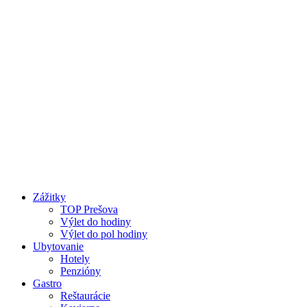
Preskočiť
na
obsah
Zážitky
TOP Prešova
Výlet do hodiny
Výlet do pol hodiny
Ubytovanie
Hotely
Penzióny
Gastro
Reštaurácie