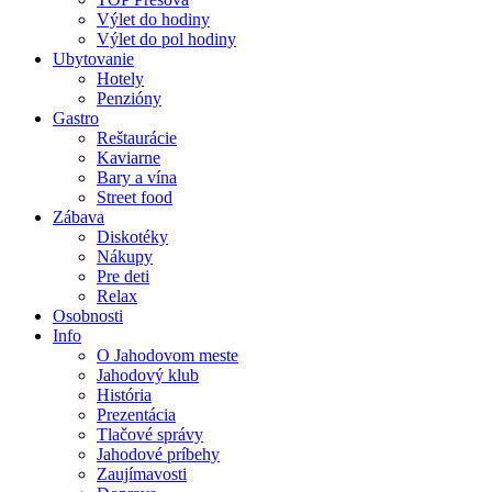
Výlet do hodiny
Výlet do pol hodiny
Ubytovanie
Hotely
Penzióny
Gastro
Reštaurácie
Kaviarne
Bary a vína
Street food
Zábava
Diskotéky
Nákupy
Pre deti
Relax
Osobnosti
Info
O Jahodovom meste
Jahodový klub
História
Prezentácia
Tlačové správy
Jahodové príbehy
Zaujímavosti