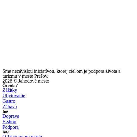
Sme nezávislou iniciatívou, ktorej cieľom je podpora života a
turizmu v meste Prešov.
2026 © Jahodové mesto
Čo robiť
Zážitky
Ubytovanie
Gastro
Zábava
Iné
Doprava
E-shop
Podpora
Info
O Jahodovom meste