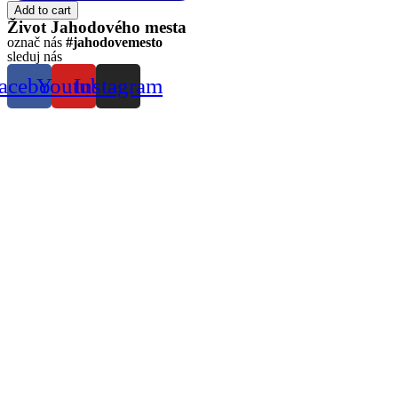
tričko
Add to cart
-
Život Jahodového mesta
Fragopolis
označ nás
#jahodovemesto
T3
sleduj nás
quantity
acebook
Youtube
Instagram