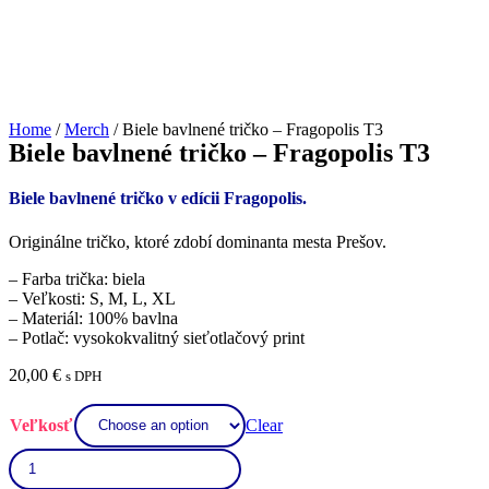
Home
/
Merch
/ Biele bavlnené tričko – Fragopolis T3
Biele bavlnené tričko – Fragopolis T3
Biele bavlnené tričko v edícii Fragopolis.
Originálne tričko, ktoré zdobí dominanta mesta Prešov.
– Farba trička: biela
– Veľkosti: S, M, L, XL
– Materiál: 100% bavlna
– Potlač: vysokokvalitný sieťotlačový print
20,00
€
s DPH
Clear
Veľkosť
Biele
bavlnené