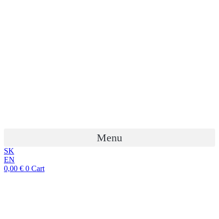
Preskočiť
na
obsah
Menu
SK
EN
0,00
€
0
Cart