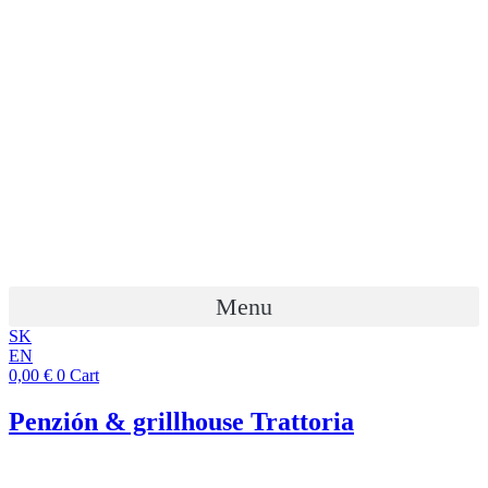
Preskočiť
na
obsah
Menu
SK
EN
0,00
€
0
Cart
Penzión & grillhouse Trattoria