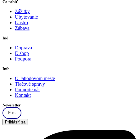
Čo robiť
Zážitky
Ubytovanie
Gastro
Zábava
Iné
Doprava
E-shop
Podpora
Info
O Jahodovom meste
Tlačové správy
Podporte nás
Kontakt
Newsletter
Prihlásiť sa