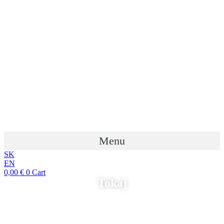
Preskočiť
na
obsah
Menu
SK
EN
0,00
€
0
Cart
Tokaj