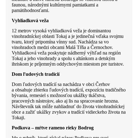
faunou, národnými kultúrnymi pamiatkami a
pamätihodnosťami.
Vyhliadková veža
12 metrov vysoká vyhliadková veža je dominantou
vinohradníckej oblasti Tokaj a je jedinečná vďaka svojmu
tvaru, ktorý pripomína vínny sud. Nachádza sa vo
vinohradoch medzi obcami Malá Tŕňa a Černochov.
Vyhliadková veža poskytuje nádherný výhľad na región
Tokaj a jeho vinohrady a spolu s altánkom a detským
ihriskom je príjemným oddychovým miestom pre turistov.
Dom ľudových tradícií
Dom ľudových tradícií sa nachádza v obci Čerhov
a obsahuje zbierku ľudových tradícií, expozíciu tradičného
bývania, remesiel s možnosťou ukážky tkáčstva,
pracovných nástrojov, ako aj lis na spracovanie hrozna.
Návštevník tak môže nahliadnuť do života vinohradníckej
obce a zažiť ukážky zvykov a tradícií vidieckeho života na
Tokaji.
Podkova – mŕtve rameno rieky Bodrog
Ide o rybník, ktorý získal názov Podkova pre svoj