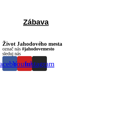
Zábava
Život Jahodového mesta
označ nás
#jahodovemesto
sleduj nás
acebook
Youtube
Instagram