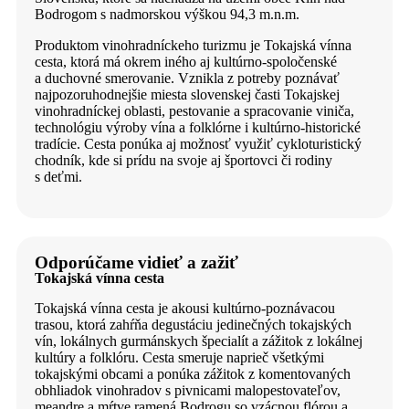
Bodrogom s nadmorskou výškou 94,3 m.n.m.
Produktom vinohradníckeho turizmu je Tokajská vínna
cesta, ktorá má okrem iného aj kultúrno-spoločenské
a duchovné smerovanie. Vznikla z potreby poznávať
najpozoruhodnejšie miesta slovenskej časti Tokajskej
vinohradníckej oblasti, pestovanie a spracovanie viniča,
technológiu výroby vína a folklórne i kultúrno-historické
tradície. Cesta ponúka aj možnosť využiť cykloturistický
chodník, kde si prídu na svoje aj športovci či rodiny
s deťmi.
Odporúčame vidieť a zažiť
Tokajská vínna cesta
Tokajská vínna cesta je akousi kultúrno-poznávacou
trasou, ktorá zahŕňa degustáciu jedinečných tokajských
vín, lokálnych gurmánskych špecialít a zážitok z lokálnej
kultúry a folklóru. Cesta smeruje naprieč všetkými
tokajskými obcami a ponúka zážitok z komentovaných
obhliadok vinohradov s pivnicami malopestovateľov,
meandre a mŕtve ramená Bodrogu so vzácnou flórou a