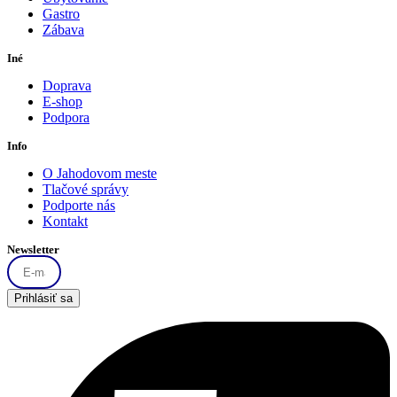
Gastro
Zábava
Iné
Doprava
E-shop
Podpora
Info
O Jahodovom meste
Tlačové správy
Podporte nás
Kontakt
Newsletter
Prihlásiť sa