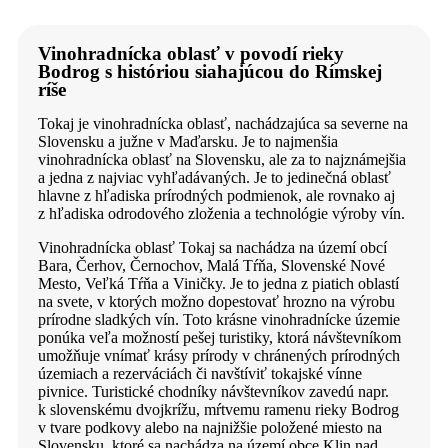
Vinohradnícka oblasť v povodí rieky
Bodrog s históriou siahajúcou do Rímskej
ríše
Tokaj je vinohradnícka oblasť, nachádzajúca sa severne na
Slovensku a južne v Maďarsku. Je to najmenšia
vinohradnícka oblasť na Slovensku, ale za to najznámejšia
a jedna z najviac vyhľadávaných. Je to jedinečná oblasť
hlavne z hľadiska prírodných podmienok, ale rovnako aj
z hľadiska odrodového zloženia a technológie výroby vín.
Vinohradnícka oblasť Tokaj sa nachádza na území obcí
Bara, Čerhov, Černochov, Malá Tŕňa, Slovenské Nové
Mesto, Veľká Tŕňa a Viničky. Je to jedna z piatich oblastí
na svete, v ktorých možno dopestovať hrozno na výrobu
prírodne sladkých vín. Toto krásne vinohradnícke územie
ponúka veľa možností pešej turistiky, ktorá návštevníkom
umožňuje vnímať krásy prírody v chránených prírodných
územiach a rezerváciách či navštíviť tokajské vínne
pivnice. Turistické chodníky návštevníkov zavedú napr.
k slovenskému dvojkrížu, mŕtvemu ramenu rieky Bodrog
v tvare podkovy alebo na najnižšie položené miesto na
Slovensku, ktoré sa nachádza na území obce Klin nad